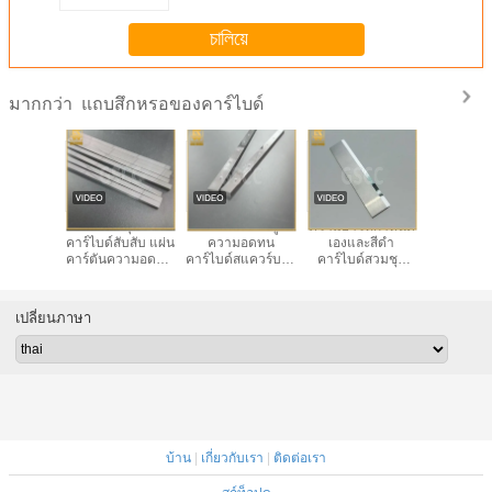
চালিয়ে
แถบสึกหรอของคาร์ไบด์
มากกว่า
การบรรจุ แผ่น
ความละเอียดสูง
ความยาวที่กําหนด
การบรรจุ
คาร์ไบด์สับสับ แผ่น
ความอดทน
เองและสีดํา
คาร์ไบด์สับ
คาร์ตันความอดทน
คาร์ไบด์สแควร์บาร์
คาร์ไบด์สวมชุด
คาร์ตันค
สูง
ความยาวตาม
Block Anodizing
สูง
ต้องการ
เปลี่ยนภาษา
บ้าน
|
เกี่ยวกับเรา
|
ติดต่อเรา