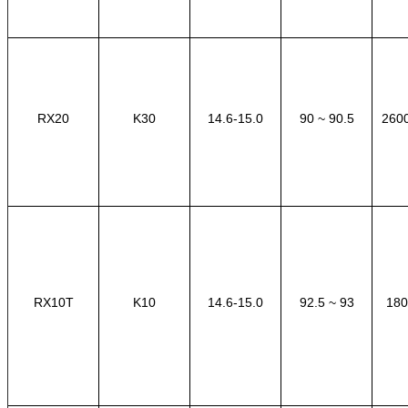
RX20
K30
14.6-15.0
90 ~ 90.5
2600
RX10T
K10
14.6-15.0
92.5 ~ 93
180