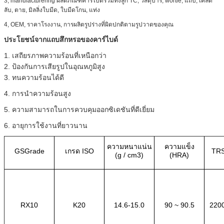
3, manufacturering ผลิตภัณฑ์คาร์ไบด์รวมทั้งลูก TC, วัสดุบาร์, wortle, แถบ, เคล็ด
ลับ, ตาย, มิลลิ่งใบมีด, ใบมีดโกน, แท่ง
4, OEM, ราคาโรงงาน, การผลิตรูปร่างที่ผิดปกติตามรูปวาดของคุณ
ประโยชน์จากแถบสึกหรอของคาร์ไบด์
1. เสถียรภาพความร้อนที่เหนือกว่า
2. ป้องกันการเสียรูปในอุณหภูมิสูง
3. ทนความร้อนได้ดี
4. การนำความร้อนสูง
5. ความสามารถในการควบคุมออกซิเดชันที่ดีเยี่ยม
6. อายุการใช้งานที่ยาวนาน
ความหนาแน่น
ความแข็ง
GSGrade
เกรด ISO
TRS
(g / cm3)
(HRA)
RX10
K20
14.6-15.0
90 ~ 90.5
2200