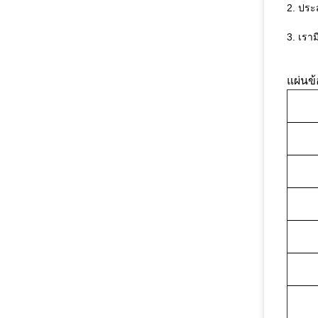
2. ประ
3. เรา
แผ่นข