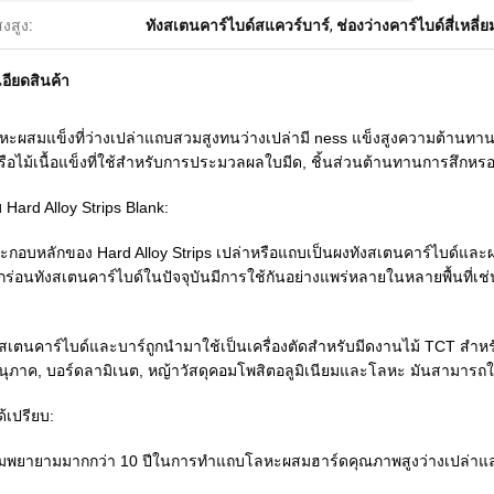
งสูง:
ทังสเตนคาร์ไบด์สแควร์บาร์
,
ช่องว่างคาร์ไบด์สี่เหลี่ย
อียดสินค้า
ะผสมแข็งที่ว่างเปล่าแถบสวมสูงทนว่างเปล่ามี ness แข็งสูงความต้านท
หรือไม้เนื้อแข็งที่ใช้สำหรับการประมวลผลใบมีด, ชิ้นส่วนต้านทานการสึกหร
ับ Hard Alloy Strips Blank:
ะกอบหลักของ Hard Alloy Strips เปล่าหรือแถบเป็นผงทังสเตนคาร์ไบด์
กร่อนทังสเตนคาร์ไบด์ในปัจจุบันมีการใช้กันอย่างแพร่หลายในหลายพื้นที่เช่
สเตนคาร์ไบด์และบาร์ถูกนำมาใช้เป็นเครื่องตัดสำหรับมีดงานไม้ TCT สำหรับก
นุภาค, บอร์ดลามิเนต, หญ้าวัสดุคอมโพสิตอลูมิเนียมและโลหะ
มันสามารถให
้เปรียบ:
มพยายามมากกว่า 10 ปีในการทำแถบโลหะผสมฮาร์ดคุณภาพสูงว่างเปล่าและ