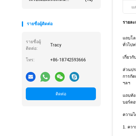
แส
รายละเ
รายชื่อผู้ติดต่อ
แถบโลห
รายชื่อผู้
ทั่วไป
Tracy
ติดต่อ:
เกี่ยวก
โทร:
+86-18742593666
ส่วนปร
การกัด
ฯลฯ
ติดต่อ
แถบทัง
บอร์ดอ
ความได
1. ควา