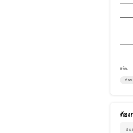
แท็ก:
ทังส
ต้อง
ฉัน