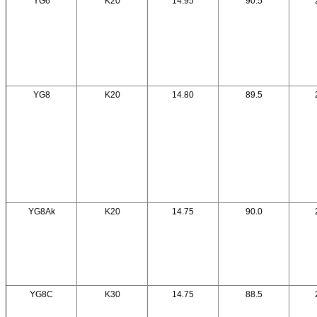
YG6
K20
14.95
90.5
YG8
K20
14.80
89.5
YG8Ak
K20
14.75
90.0
YG8C
K30
14.75
88.5