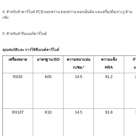
4. สำหรับทำคาร์ไบด์ PCB ดอกสว่าน ดอกสว่าน ดอกเอ็นมิล และเครื่องมือเจาะรู ด้าม
กลึง
5. สำหรับทำรีมเมอร์คาร์ไบด์
คุณสมบัติและ
การใช้ซีเมนต์คาร์ไบด์
เครื่องหมาย
มาตรฐาน ISO
ความหนาแน่น
ความแข็ง
กำ
ก./ซม.³
HRA
≥
RX20
K05
14.5
91.2
RX10T
K10
14.5
91.8