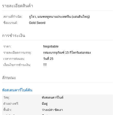
รายละเอียดสินค้า
สถานที่กำเนิด:
จูโจว, มณฑลหูหนานประเทศจีน (แผ่นดินใหญ่)
ชื่อแบรนด์:
Gold Sword
การชำระเงิน
ราคา:
Negotiable
รายละเอียดการบรรจุ:
กล่องบรรจุภัณฑ์ 15 กิโลกรัมต่อกล่อง
เวลาการส่งมอบ:
วันที่ 25
เงื่อนไขการชำระเงิน:
TT
ลักษณะ
ทังสเตนคาร์ไบด์คัน
วัสดุ:
ทังสเตนคาร์ไบด์
ตัวอย่างฟรี:
มีอยู่
พื้นผิว:
ว่างเปล่า ขัดเงา