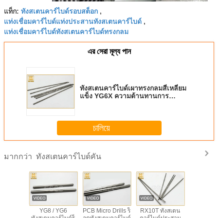
ทังสเตนคาร์ไบด์รอบสต็อก
แท็ก:
,
แท่งเชื่อมคาร์ไบด์แท่งประสานทังสเตนคาร์ไบด์
,
แท่งเชื่อมคาร์ไบด์ทังสเตนคาร์ไบด์ทรงกลม
এর সেরা মূল্য পান
ทังสเตนคาร์ไบด์เผาทรงกลมสี่เหลี่ยม
แข็ง YG6X ความต้านทานการ
กัดกร่อนดี
চালিয়ে
ทังสเตนคาร์ไบด์คัน
มากกว่า
ช่องว่าง
YG8 / YG6
PCB Micro Drills ร็
RX10T ทังสเตน
คาร์ไบด์ท