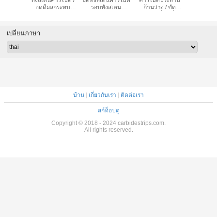
าร์ไบด์,
ทังสเตนคาร์ไบด์ร็
อดทังสเตนคาร์ไบด์
คาร์ไบด์ประสาน
ของแข็งที
ร์ไบด์
อดดีผลกระทบ
รอบทังสเตน
ก้านว่าง / ขัด
รอบว่างช่
แบบ OEM
ความเหนียวความ
คาร์ไบด์ 89HRA -
สำหรับเครื่องเชื่อม
วัตถุดิบดั
เหนียวขนาดปาน
93 HRA
อัตโนมัติ
กลาง
เปลี่ยนภาษา
บ้าน
|
เกี่ยวกับเรา
|
ติดต่อเรา
สก์ท็อปดู
Copyright © 2018 - 2024 carbidestrips.com.
All rights reserved.