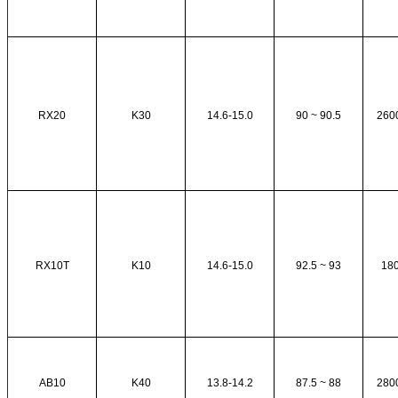
RX20
K30
14.6-15.0
90 ~ 90.5
260
RX10T
K10
14.6-15.0
92.5 ~ 93
18
AB10
K40
13.8-14.2
87.5 ~ 88
280