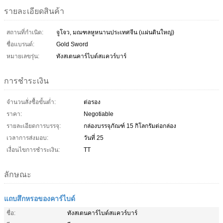
รายละเอียดสินค้า
สถานที่กำเนิด:
จูโจว, มณฑลหูหนานประเทศจีน (แผ่นดินใหญ่)
ชื่อแบรนด์:
Gold Sword
หมายเลขรุ่น:
ทังสเตนคาร์ไบด์สแควร์บาร์
การชำระเงิน
จำนวนสั่งซื้อขั้นต่ำ:
ต่อรอง
ราคา:
Negotiable
รายละเอียดการบรรจุ:
กล่องบรรจุภัณฑ์ 15 กิโลกรัมต่อกล่อง
เวลาการส่งมอบ:
วันที่ 25
เงื่อนไขการชำระเงิน:
TT
ลักษณะ
แถบสึกหรอของคาร์ไบด์
ชื่อ:
ทังสเตนคาร์ไบด์สแควร์บาร์