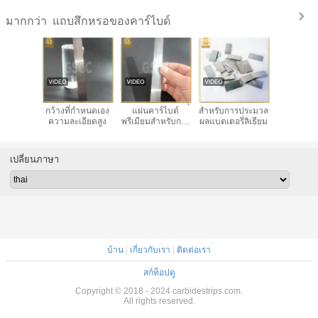
แถบสึกหรอของคาร์ไบด์
มากกว่า
ี่กําหนด
สายคาร์ไบด์ความ
กระดาษกล่องบรรจุ
เครื่องตัดละเอียด
การบรรจุ
ะสีดํา
กว้างที่กําหนดเอง
แผ่นคาร์ไบด์
สำหรับการประมวล
คาร์ไบด์สับ
์สวมชุด
ความละเอียดสูง
พรีเมียมสําหรับการ
ผลแบตเตอรี่ลิเธียม
คาร์ตันค
nodizing
ใช้งานใน
สูง
อุตสาหกรรม
เปลี่ยนภาษา
บ้าน
|
เกี่ยวกับเรา
|
ติดต่อเรา
สก์ท็อปดู
Copyright © 2018 - 2024 carbidestrips.com.
All rights reserved.