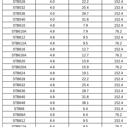
STB528
4.0
22.2
152.4
STB532
4.0
25.4
152.4
STB536
4.0
28.7
152.4
STB540
4.0
31.8
152.4
STB610
4.8
7.9
152.4
STB610A
4.8
7.9
76.2
STB612
4.8
9.5
152.4
STB612A
4.8
9.5
76.2
STB616
4.8
12.7
152.4
STB616A
4.8
12.7
76.2
STB620
4.8
15.9
152.4
STB620A
4.8
15.9
76.2
STB624
4.8
19.1
152.4
STB628
4.8
22.2
152.4
STB632
4.8
25.4
152.4
STB636
4.8
28.7
152.4
STB640
4.8
31.8
152.4
STB648
4.8
38.1
152.4
STB68
4.8
6.4
152.4
STB68A
4.8
6.4
76.2
STB812
6.4
9.5
152.4
STB812A
6.4
9.5
76.2